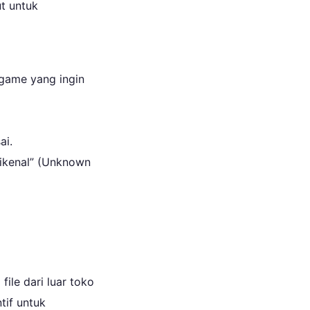
t untuk
 game yang ingin
ai.
Dikenal” (Unknown
ile dari luar toko
tif untuk