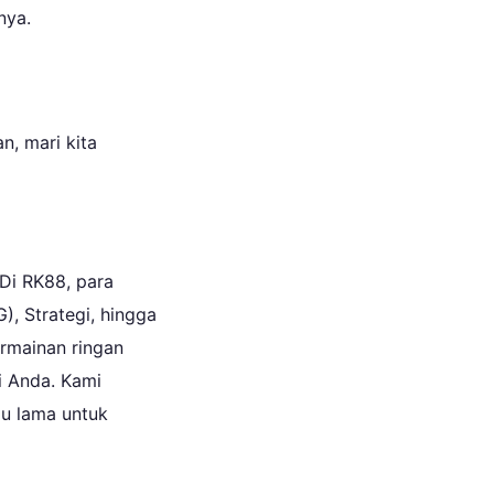
nya.
, mari kita
 Di RK88, para
), Strategi, hingga
rmainan ringan
i Anda. Kami
gu lama untuk