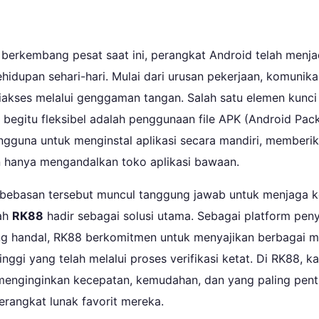
g berkembang pesat saat ini, perangkat Android telah menja
ehidupan sehari-hari. Mulai dari urusan pekerjaan, komunikas
akses melalui genggaman tangan. Salah satu elemen kunc
begitu fleksibel adalah penggunaan file APK (Android Pac
guna untuk menginstal aplikasi secara mandiri, memberi
n hanya mengandalkan toko aplikasi bawaan.
bebasan tersebut muncul tanggung jawab untuk menjaga 
lah
RK88
hadir sebagai solusi utama. Sebagai platform pen
 handal, RK88 berkomitmen untuk menyajikan berbagai m
inggi yang telah melalui proses verifikasi ketat. Di RK88,
enginginkan kecepatan, kemudahan, dan yang paling pent
rangkat lunak favorit mereka.