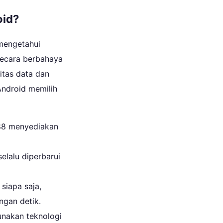
oid?
 mengetahui
secara berbahaya
tas data dan
ndroid memilih
K88 menyediakan
elalu diperbarui
siapa saja,
gan detik.
unakan teknologi