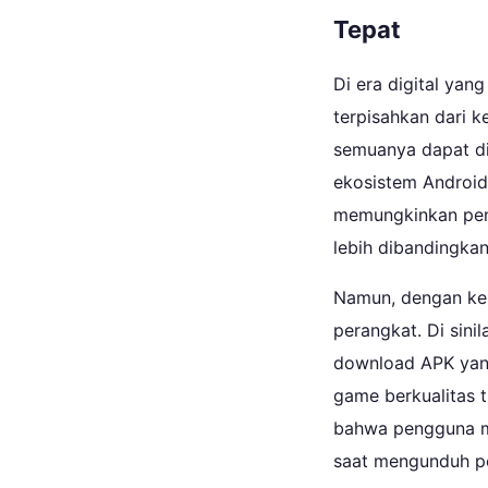
Tepat
Di era digital yan
terpisahkan dari k
semuanya dapat di
ekosistem Android 
memungkinkan peng
lebih dibandingka
Namun, dengan ke
perangkat. Di sini
download APK yang
game berkualitas t
bahwa pengguna m
saat mengunduh pe