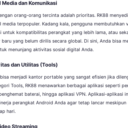
al Media dan Komunikasi
engan orang-orang tercinta adalah prioritas. RK88 menyed
ial media terpopuler. Kadang kala, pengguna membutuhkan ve
i untuk kompatibilitas perangkat yang lebih lama, atau sek
 baru yang belum dirilis secara global. Di sini, Anda bisa m
tuk menunjang aktivitas sosial digital Anda.
itas dan Utilitas (Tools)
sa menjadi kantor portable yang sangat efisien jika dilen
egori Tools, RK88 menawarkan berbagai aplikasi seperti peng
enghemat baterai, hingga aplikasi VPN. Aplikasi-aplikasi i
nerja perangkat Android Anda agar tetap lancar meskipun
ap hari.
Video Streaming