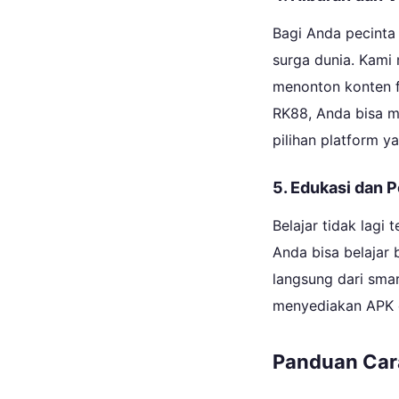
Bagi Anda pecinta f
surga dunia. Kami
menonton konten f
RK88, Anda bisa 
pilihan platform y
5. Edukasi dan 
Belajar tidak lagi
Anda bisa belajar 
langsung dari sma
menyediakan APK ed
Panduan Car