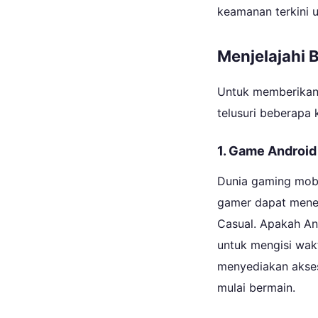
keamanan terkini u
Menjelajahi 
Untuk memberikan 
telusuri beberapa 
1. Game Android
Dunia gaming mobil
gamer dapat menemu
Casual. Apakah An
untuk mengisi wak
menyediakan akses
mulai bermain.