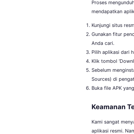
Proses mengunduh 
mendapatkan aplik
Kunjungi situs res
Gunakan fitur penc
Anda cari.
Pilih aplikasi dari
Klik tombol ‘Down
Sebelum menginsta
Sources) di penga
Buka file APK yang 
Keamanan Tet
Kami sangat menyar
aplikasi resmi. Na