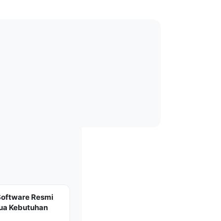
Software Resmi
ua Kebutuhan