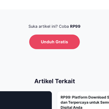
Suka artikel ini? Coba
RP99
Unduh Gratis
Artikel Terkait
RP99: Platform Download 
dan Terpercaya untuk Sem
Digital Anda