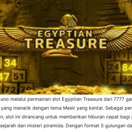
 kuno melalui permainan slot Egyptian Treasure dari 7777
 yang menarik dengan tema Mesir yang kental. Sebagai p
in, slot ini dirancang untuk memberikan hiburan cepat bag
sejarah dan misteri piramida. Dengan format 5 gulungan da