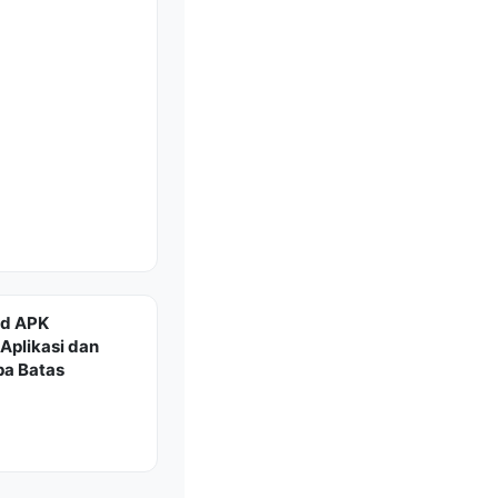
ad APK
Aplikasi dan
pa Batas