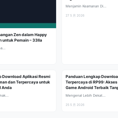
Menjamin Keamanan Di...
27 5 月 2026
enangan Zen dalam Happy
 untuk Pemain – 33lla
a...
 Download Aplikasi Resmi
Panduan Lengkap Downlo
Aman dan Terpercaya untuk
Terpercaya di RP99: Akses 
l Anda
Game Android Terbaik Tan
ak...
Mengenal Lebih Dekat...
25 5 月 2026