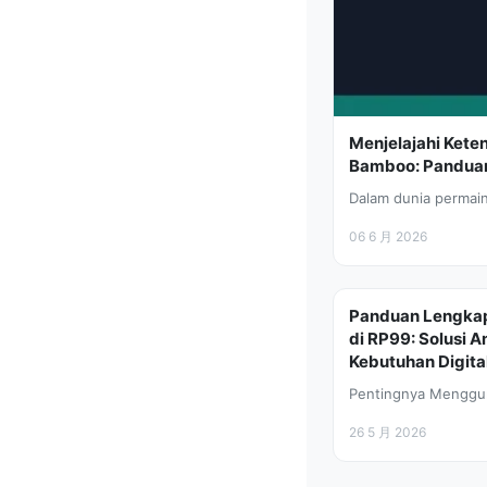
Menjelajahi Ket
Bamboo: Panduan
Dalam dunia permain
06 6 月 2026
Panduan Lengkap
di RP99: Solusi 
Kebutuhan Digita
Pentingnya Menggun
26 5 月 2026