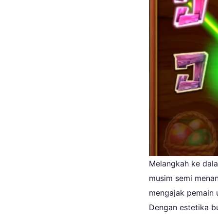
Melangkah ke dala
musim semi menant
mengajak pemain 
Dengan estetika b