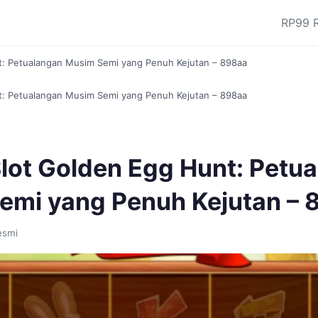
RP99 
t: Petualangan Musim Semi yang Penuh Kejutan – 898aa
t: Petualangan Musim Semi yang Penuh Kejutan – 898aa
lot Golden Egg Hunt: Petu
emi yang Penuh Kejutan – 
esmi