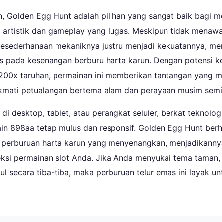
n, Golden Egg Hunt adalah pilihan yang sangat baik bagi 
 artistik dan gameplay yang lugas. Meskipun tidak menawa
 kesederhanaan mekaniknya justru menjadi kekuatannya, m
s pada kesenangan berburu harta karun. Dengan potensi 
200x taruhan, permainan ini memberikan tantangan yang 
kmati petualangan bertema alam dan perayaan musim semi
di desktop, tablet, atau perangkat seluler, berkat teknolo
n 898aa tetap mulus dan responsif. Golden Egg Hunt ber
h perburuan harta karun yang menyenangkan, menjadikann
eksi permainan slot Anda. Jika Anda menyukai tema taman,
l secara tiba-tiba, maka perburuan telur emas ini layak un