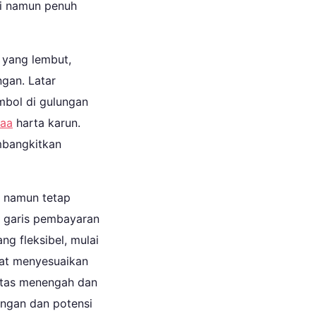
ai namun penuh
 yang lembut,
gan. Latar
mbol di gulungan
aa
harta karun.
mbangkitkan
i namun tetap
5 garis pembayaran
g fleksibel, mulai
pat menyesuaikan
itas menengah dan
ngan dan potensi