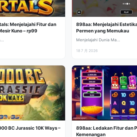
tals: Menjelajahi Fitur dan
898aa: Menjelajahi Estetik
esir Kuno – rp99
Permen yang Memukau
...
Menjelajahi Dunia Ma...
18 7 月 2026
,000 BC Jurassic 10K Ways –
898aa: Ledakan Fitur dan 
Kemenangan