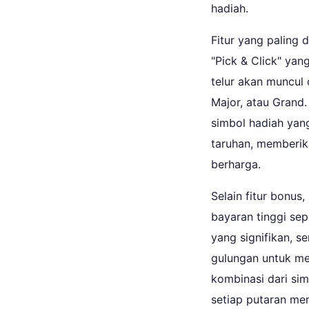
hadiah.
Fitur yang paling 
"Pick & Click" yan
telur akan muncul
Major, atau Grand.
simbol hadiah yang
taruhan, memberik
berharga.
Selain fitur bonu
bayaran tinggi se
yang signifikan, s
gulungan untuk me
kombinasi dari si
setiap putaran me