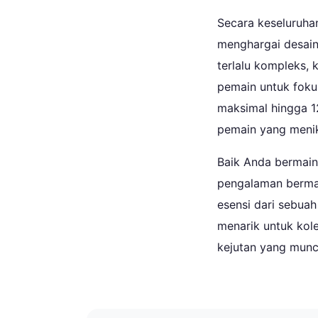
Secara keseluruha
menghargai desain
terlalu kompleks,
pemain untuk foku
maksimal hingga 1
pemain yang meni
Baik Anda bermain 
pengalaman bermai
esensi dari sebua
menarik untuk kol
kejutan yang muncu