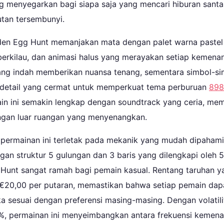
ang menyegarkan bagi siapa saja yang mencari hiburan sant
tan tersembunyi.
lden Egg Hunt memanjakan mata dengan palet warna pastel
erkilau, dan animasi halus yang merayakan setiap kemenan
ng indah memberikan nuansa tenang, sementara simbol-si
 detail yang cermat untuk memperkuat tema perburuan
898
n ini semakin lengkap dengan soundtrack yang ceria, me
ngan luar ruangan yang menyenangkan.
ik permainan ini terletak pada mekanik yang mudah dipaham
an struktur 5 gulungan dan 3 baris yang dilengkapi oleh 
Hunt sangat ramah bagi pemain kasual. Rentang taruhan yan
 €20,00 per putaran, memastikan bahwa setiap pemain da
 sesuai dengan preferensi masing-masing. Dengan volatil
%, permainan ini menyeimbangkan antara frekuensi kemena