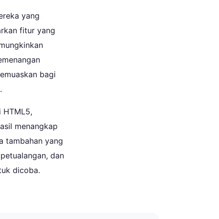
mereka yang
rkan fitur yang
emungkinkan
kemenangan
memuaskan bagi
.
gi HTML5,
hasil menangkap
ya tambahan yang
 petualangan, dan
tuk dicoba.