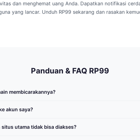
vitas dan menghemat uang Anda. Dapatkan notifikasi cerd
gguna yang lancar. Unduh RP99 sekarang dan rasakan kem
Panduan & FAQ RP99
main membicarakannya?
ke akun saya?
a situs utama tidak bisa diakses?