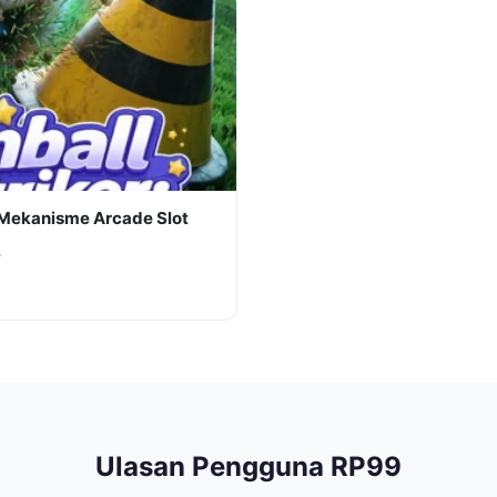
Mekanisme Arcade Slot
.
Ulasan Pengguna RP99