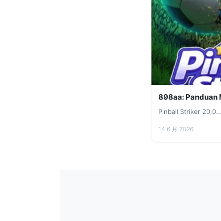
898aa: Panduan 
Pinball Striker 20,0..
14 6 月 2026