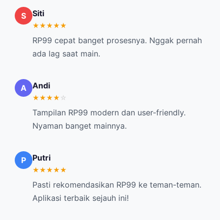
Siti
S
★
★
★
★
★
RP99 cepat banget prosesnya. Nggak pernah
ada lag saat main.
Andi
A
★
★
★
★
☆
Tampilan RP99 modern dan user-friendly.
Nyaman banget mainnya.
Putri
P
★
★
★
★
★
Pasti rekomendasikan RP99 ke teman-teman.
Aplikasi terbaik sejauh ini!