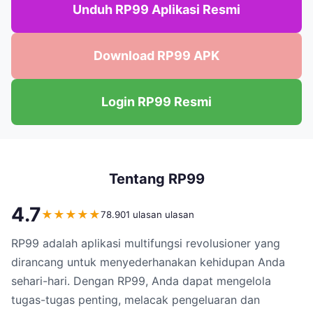
Unduh RP99 Aplikasi Resmi
Download RP99 APK
Login RP99 Resmi
Tentang RP99
4.7
★
★
★
★
★
78.901 ulasan ulasan
RP99 adalah aplikasi multifungsi revolusioner yang
dirancang untuk menyederhanakan kehidupan Anda
sehari-hari. Dengan RP99, Anda dapat mengelola
tugas-tugas penting, melacak pengeluaran dan