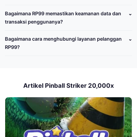
Bagaimana RP99 memastikan keamanan data dan
transaksi penggunanya?
Bagaimana cara menghubungi layanan pelanggan
RP99?
Artikel Pinball Striker 20,000x