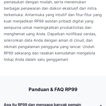
pemasukan dengan mudah, serta menemukan
berbagai penawaran dan diskon eksklusif dari mitra
terkemuka. Antarmuka yang intuitif dan fitur-fitur yang
kuat menjadikan RP99 asisten pribadi digital yang
sempurna untuk meningkatkan produktivitas dan
menghemat uang Anda. Dapatkan notifikasi cerdas,
sinkronkan data Anda dengan aman di cloud, dan
nikmati pengalaman pengguna yang lancar. Unduh
RP99 sekarang dan rasakan kemudahan mengelola
hidup Anda dalam satu genggaman!
Panduan & FAQ RP99
Apa itu RP99 dan mengapa banyak pemain