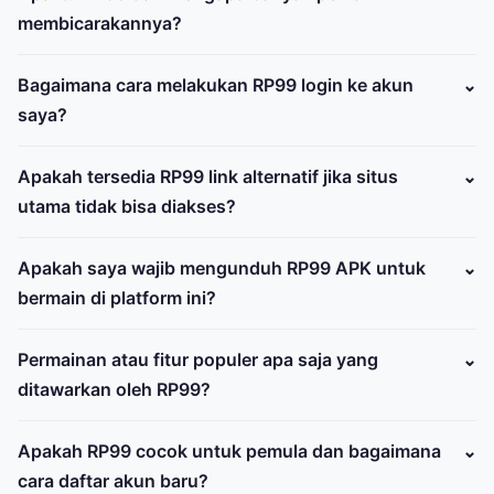
membicarakannya?
Bagaimana cara melakukan RP99 login ke akun
saya?
Apakah tersedia RP99 link alternatif jika situs
utama tidak bisa diakses?
Apakah saya wajib mengunduh RP99 APK untuk
bermain di platform ini?
Permainan atau fitur populer apa saja yang
ditawarkan oleh RP99?
Apakah RP99 cocok untuk pemula dan bagaimana
cara daftar akun baru?