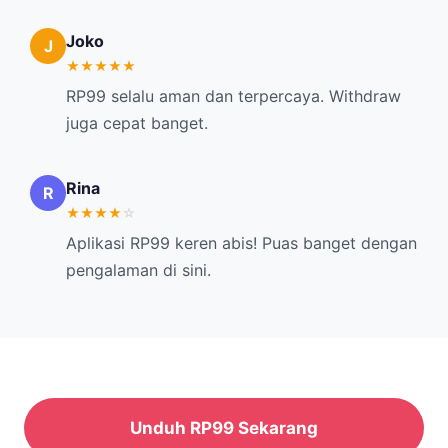
Joko
J
★
★
★
★
★
RP99 selalu aman dan terpercaya. Withdraw
juga cepat banget.
Rina
R
★
★
★
★
☆
Aplikasi RP99 keren abis! Puas banget dengan
pengalaman di sini.
Unduh RP99 Sekarang