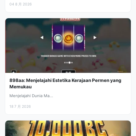
04 8 月 2026
898aa: Menjelajahi Estetika Kerajaan Permen yang
Memukau
Menjelajahi Dunia Ma...
18 7 月 2026