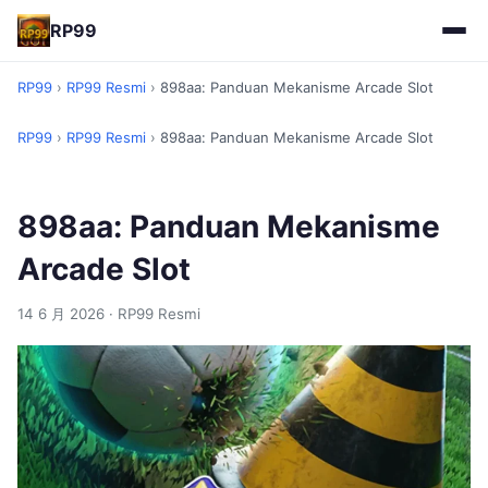
RP99
RP99
›
RP99 Resmi
›
898aa: Panduan Mekanisme Arcade Slot
RP99
›
RP99 Resmi
›
898aa: Panduan Mekanisme Arcade Slot
898aa: Panduan Mekanisme
Arcade Slot
14 6 月 2026
· RP99 Resmi