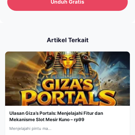
Unduh Gratis
Artikel Terkait
Ulasan Giza’s Portals: Menjelajahi Fitur dan
Mekanisme Slot Mesir Kuno – rp99
Menjelajahi pintu ma...